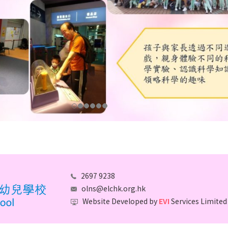
2697 9238
olns@elchk.org.hk
Website Developed by
EVI
Services Limited