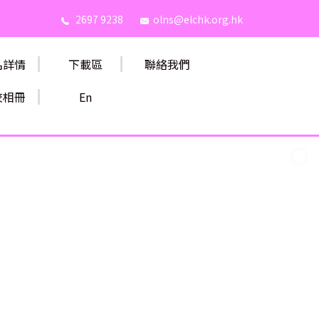
2697 9238
olns@elchk.org.hk
名詳情
下載區
聯絡我們
校相冊
En