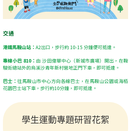
交通
港鐵馬鞍山站
A2出口，步行
約 10
-15 分鐘
便可
抵
達
。
：
專線
小
巴
810
由
沙田偉華中心（新城市廣場）開出
，在鞍
：
駿街總站外的
烏溪沙青年新村
營地正門下車，即可抵達。
往馬鞍山市中心方向各線巴士，
在馬鞍山公園或海栢
巴士：
花園巴士站下車，步行約10分鐘，即可抵達。
學生運動專題研習花絮