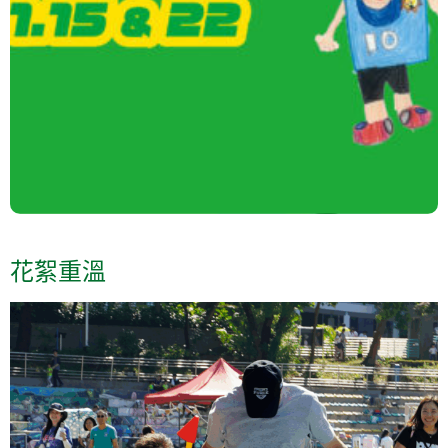
「 Game on, kids!聯校運動會」，於11月15日
及22日在烏溪沙青年新村盛大舉行！
感謝本部幼兒學校的現讀生、準讀生、全港及
大灣區 1-6 歲幼兒及親子家庭踴躍參與！為孩
子創造一場難忘的體驗。
花絮重溫