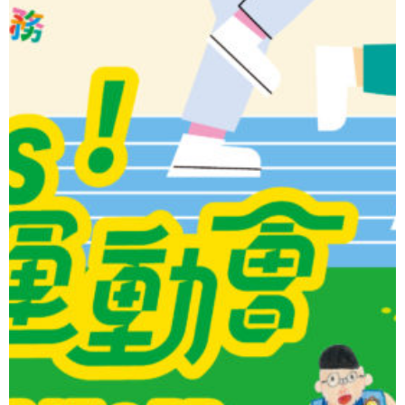
親子迎全運「 Game on,
kids!聯校運動會」
11月15日及22日舉行
逾20項孩子自主策劃遊戲
3大運動區
攤位
2025年全運會的熱潮即將席捲大灣區，香港作
為賽區之一，基督教香港信義會社會服務部
「幼兒教育服務」亦響應四年一度的國家級體
育盛事，11間幼兒學校攜手舉辦