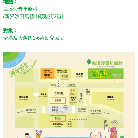
地點：
烏溪沙青年新村
(新界沙田馬鞍山鞍駿街2號)
對象：
全港及大灣區1-6歲幼兒家庭